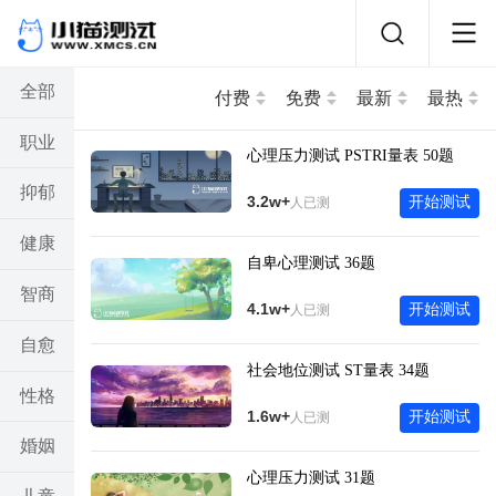
全部
付费
免费
最新
最热
职业
心理压力测试 PSTRI量表 50题
抑郁
3.2w+
开始测试
人已测
健康
自卑心理测试 36题
智商
4.1w+
开始测试
人已测
自愈
社会地位测试 ST量表 34题
性格
1.6w+
开始测试
人已测
婚姻
心理压力测试 31题