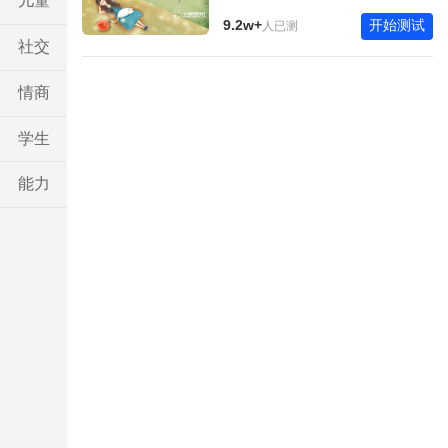
儿童
9.2w+
开始测试
人已测
社交
情商
学生
能力
亲子
考试
其他