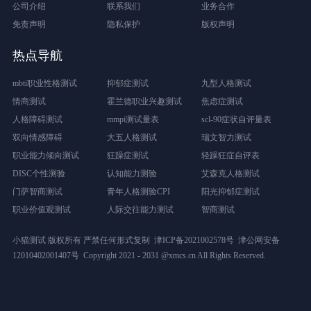
公司介绍
联系我们
业务合作
免责声明
隐私保护
版权声明
热点导航
mbti职业性格测试
抑郁症测试
九型人格测试
情商测试
霍兰德职业兴趣测试
焦虑症测试
人格障碍测试
mmpi测试量表
scl-90症状自评量表
双向情感障碍
大五人格测试
瑞文智力测试
职业能力倾向测试
狂躁症测试
轻躁狂症自评表
DISC个性测验
认知能力测验
艾森克人格测试
门萨智商测试
青年人格测验CPI
阳光抑郁症测试
职业价值观测试
人际交往能力测试
智商测试
小猫测试 版权所有 严禁任何形式复制
津ICP备2021002578号
津公网安备
12010402001407号
Copyright 2021 - 2031 @xmcs.cn All Rights Reserved.