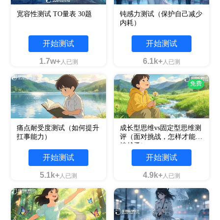
宽容性测试 TO量表 30题
钝感力测试（保护自己减少
内耗）
开始测试
开始测试
1.7w+
6.1k+
人已测
人已测
免费
痛点耐受度测试（如何提升
成长型思维vs固定型思维测
扛事能力）
评（面对挑战，怎样才能越
挫越勇）
开始测试
开始测试
5.1k+
4.9k+
人已测
人已测