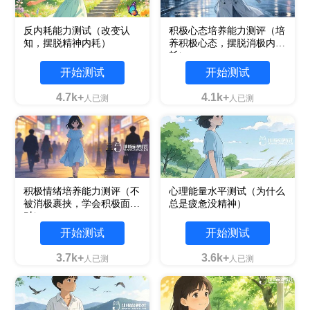
反内耗能力测试（改变认
积极心态培养能力测评（培
知，摆脱精神内耗）
养积极心态，摆脱消极内
耗）
开始测试
开始测试
4.7k+
4.1k+
人已测
人已测
积极情绪培养能力测评（不
心理能量水平测试（为什么
被消极裹挟，学会积极面
总是疲惫没精神）
对）
开始测试
开始测试
3.7k+
3.6k+
人已测
人已测