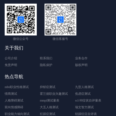
微信公众号
微信客服号
关于我们
公司介绍
联系我们
业务合作
免责声明
隐私保护
版权声明
热点导航
mbti职业性格测试
抑郁症测试
九型人格测试
情商测试
霍兰德职业兴趣测试
焦虑症测试
人格障碍测试
mmpi测试量表
scl-90症状自评量表
双向情感障碍
大五人格测试
瑞文智力测试
职业能力倾向测试
狂躁症测试
轻躁狂症自评表