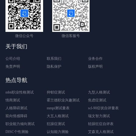
微信公众号
微信客服号
关于我们
公司介绍
联系我们
业务合作
免责声明
隐私保护
版权声明
热点导航
mbti职业性格测试
抑郁症测试
九型人格测试
情商测试
霍兰德职业兴趣测试
焦虑症测试
人格障碍测试
mmpi测试量表
scl-90症状自评量表
双向情感障碍
大五人格测试
瑞文智力测试
职业能力倾向测试
狂躁症测试
轻躁狂症自评表
DISC个性测验
认知能力测验
艾森克人格测试