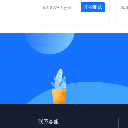
52.2w+
开始测试
8.
人已测
联系客服