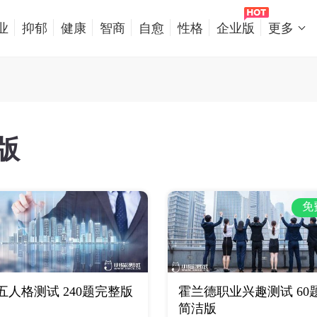
业
抑郁
健康
智商
自愈
性格
企业版
更多
版
免
五人格测试 240题完整版
霍兰德职业兴趣测试 60
简洁版