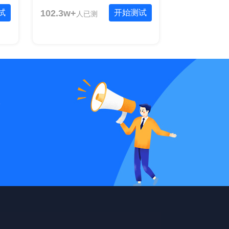
试
102.3w+
开始测试
人已测
统