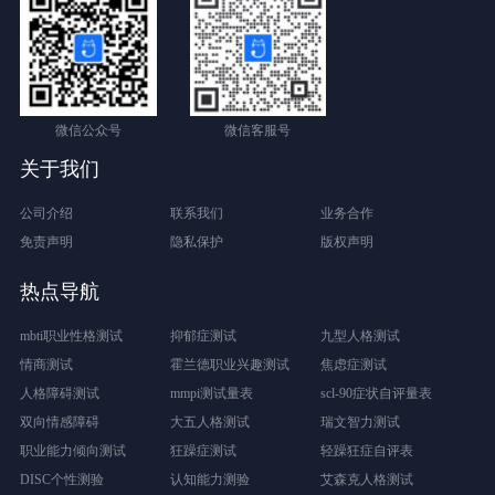
微信公众号
微信客服号
关于我们
公司介绍
联系我们
业务合作
免责声明
隐私保护
版权声明
热点导航
mbti职业性格测试
抑郁症测试
九型人格测试
情商测试
霍兰德职业兴趣测试
焦虑症测试
人格障碍测试
mmpi测试量表
scl-90症状自评量表
双向情感障碍
大五人格测试
瑞文智力测试
职业能力倾向测试
狂躁症测试
轻躁狂症自评表
DISC个性测验
认知能力测验
艾森克人格测试