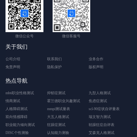
微信公众号
微信客服号
关于我们
公司介绍
联系我们
业务合作
免责声明
隐私保护
版权声明
热点导航
mbti职业性格测试
抑郁症测试
九型人格测试
情商测试
霍兰德职业兴趣测试
焦虑症测试
人格障碍测试
mmpi测试量表
scl-90症状自评量表
双向情感障碍
大五人格测试
瑞文智力测试
职业能力倾向测试
狂躁症测试
轻躁狂症自评表
DISC个性测验
认知能力测验
艾森克人格测试