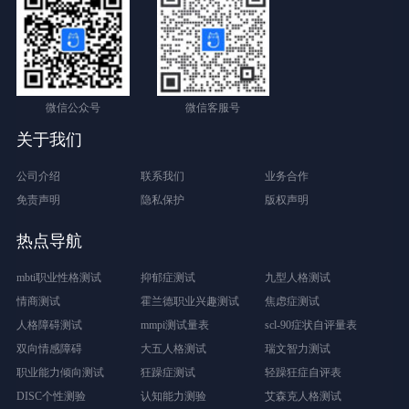
微信公众号
微信客服号
关于我们
公司介绍
联系我们
业务合作
免责声明
隐私保护
版权声明
热点导航
mbti职业性格测试
抑郁症测试
九型人格测试
情商测试
霍兰德职业兴趣测试
焦虑症测试
人格障碍测试
mmpi测试量表
scl-90症状自评量表
双向情感障碍
大五人格测试
瑞文智力测试
职业能力倾向测试
狂躁症测试
轻躁狂症自评表
DISC个性测验
认知能力测验
艾森克人格测试