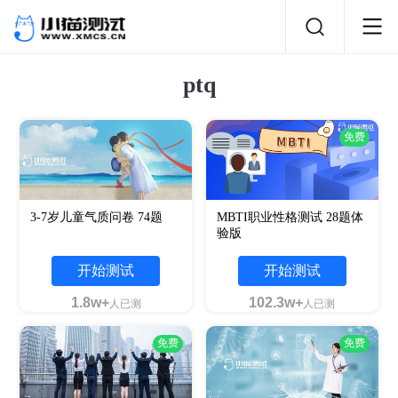
ptq
免费
3-7岁儿童气质问卷 74题
MBTI职业性格测试 28题体
验版
开始测试
开始测试
1.8w+
102.3w+
人已测
人已测
免费
免费