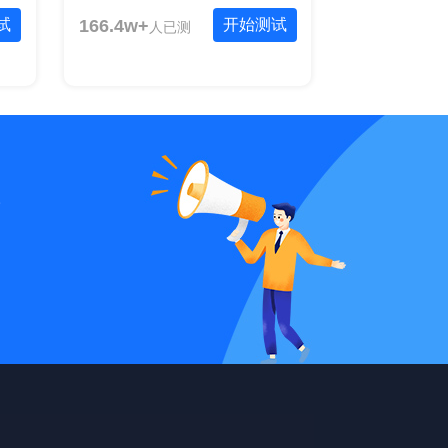
试
166.4w+
开始测试
人已测
统