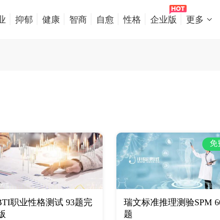
业
抑郁
健康
智商
自愈
性格
企业版
更多
免
BTI职业性格测试 93题完
瑞文标准推理测验SPM 6
版
题