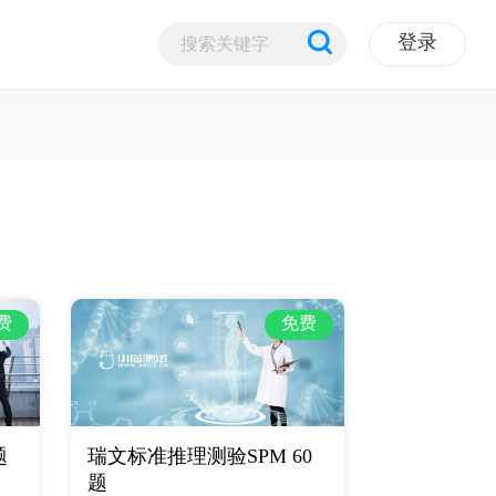
登录
费
免费
题
瑞文标准推理测验SPM 60
题