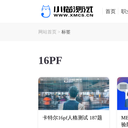
首页
职
网站首页
>
标签
16PF
卡特尔16pf人格测试 187题
M
验