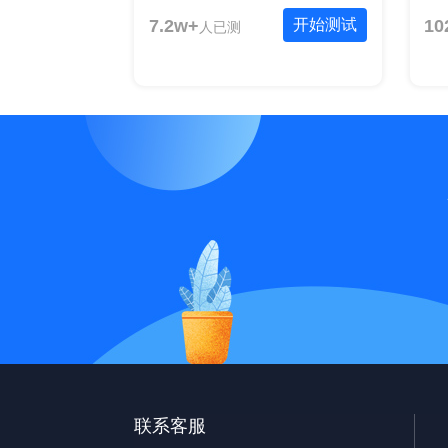
7.2w+
开始测试
10
人已测
联系客服