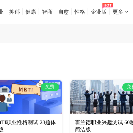
业
抑郁
健康
智商
自愈
性格
企业版
更多
免费
免
BTI职业性格测试 28题体
霍兰德职业兴趣测试 60
版
简洁版