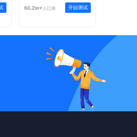
试
60.2w+
开始测试
人已测
统