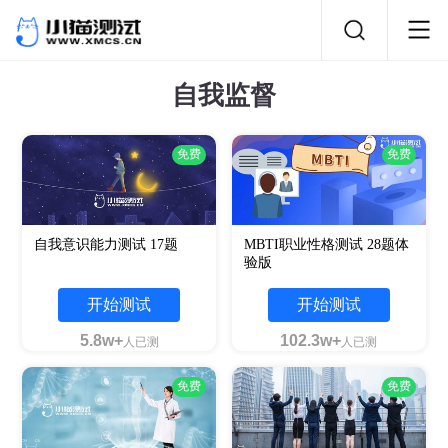
自我监督
免费
免费
自我意识能力测试 17题
MBTI职业性格测试 28题体
验版
开始测试
开始测试
5.8w+
102.3w+
人已测
人已测
免费
免费