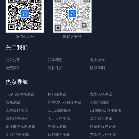
微信公众号
微信客服号
关于我们
公司介绍
联系我们
业务合作
免责声明
隐私保护
版权声明
热点导航
mbti职业性格测试
抑郁症测试
九型人格测试
情商测试
霍兰德职业兴趣测试
焦虑症测试
人格障碍测试
mmpi测试量表
scl-90症状自评量表
双向情感障碍
大五人格测试
瑞文智力测试
职业能力倾向测试
狂躁症测试
轻躁狂症自评表
DISC个性测验
认知能力测验
艾森克人格测试