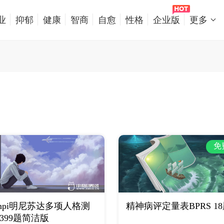
业
抑郁
健康
智商
自愈
性格
企业版
更多
免
mpi明尼苏达多项人格测
精神病评定量表BPRS 1
 399题简洁版