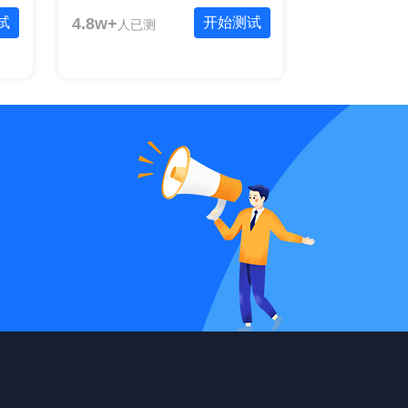
试
4.8w+
开始测试
人已测
统