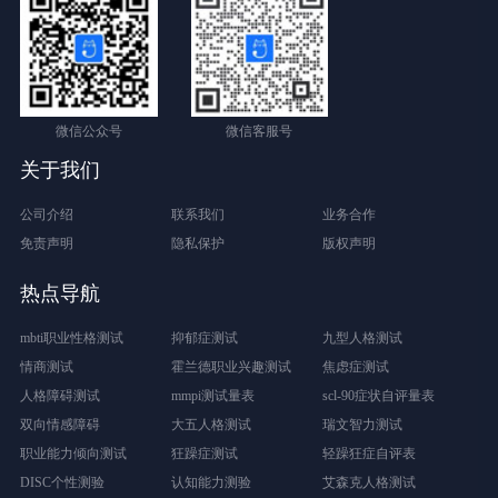
微信公众号
微信客服号
关于我们
公司介绍
联系我们
业务合作
免责声明
隐私保护
版权声明
热点导航
mbti职业性格测试
抑郁症测试
九型人格测试
情商测试
霍兰德职业兴趣测试
焦虑症测试
人格障碍测试
mmpi测试量表
scl-90症状自评量表
双向情感障碍
大五人格测试
瑞文智力测试
职业能力倾向测试
狂躁症测试
轻躁狂症自评表
DISC个性测验
认知能力测验
艾森克人格测试