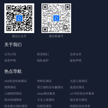
微信公众号
微信客服号
关于我们
公司介绍
联系我们
业务合作
免责声明
隐私保护
版权声明
热点导航
mbti职业性格测试
抑郁症测试
九型人格测试
情商测试
霍兰德职业兴趣测试
焦虑症测试
人格障碍测试
mmpi测试量表
scl-90症状自评量表
双向情感障碍
大五人格测试
瑞文智力测试
职业能力倾向测试
狂躁症测试
轻躁狂症自评表