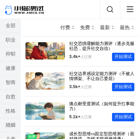
全部
付费
免费
最新
最热
职业
社交恐惧缓解能力测评（逐步克服
社恐，提升社交自信）
抑郁
3.4k+
开始测试
人已测
健康
社交边界感设定能力测评（不被人
情绑架、不让自己委屈）
智商
3.5k+
开始测试
人已测
自愈
痛点耐受度测试（如何提升扛事能
力）
性格
5.1k+
开始测试
人已测
婚姻
成长型思维vs固定型思维测评（面
免费
对挑战，怎样才能越挫越勇）