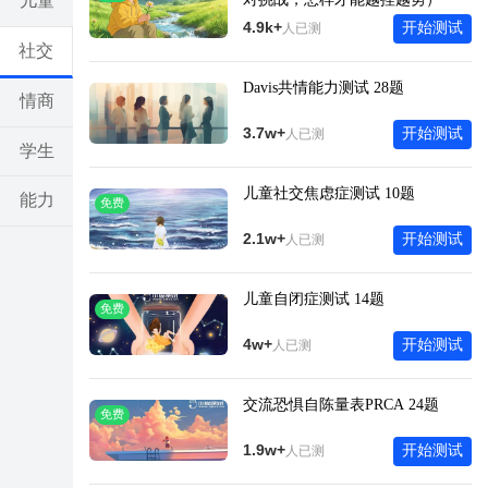
儿童
4.9k+
开始测试
人已测
社交
Davis共情能力测试 28题
情商
3.7w+
开始测试
人已测
学生
儿童社交焦虑症测试 10题
能力
免费
2.1w+
开始测试
人已测
亲子
儿童自闭症测试 14题
考试
免费
4w+
开始测试
人已测
其他
交流恐惧自陈量表PRCA 24题
免费
1.9w+
开始测试
人已测